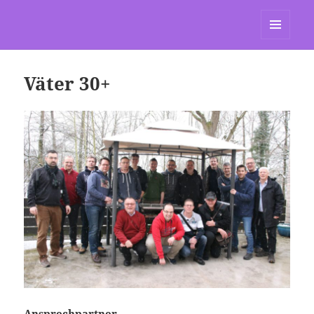
St. Marien Grasdorf
MENÜ
UND
WIDGETS
Väter 30+
Ansprechpartner