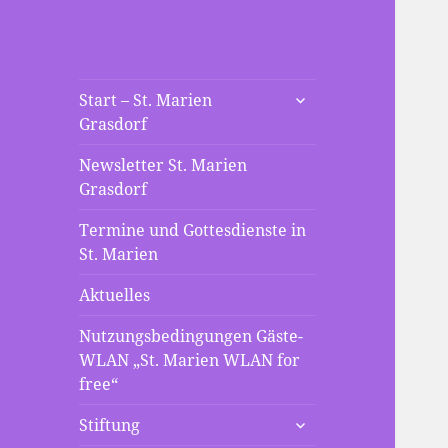
St. Marien
untermenü
Die neue Webseite der St
Start – St. Marien
anzeigen
Grasdorf
Mariengemeinde Grasdorf
Grasdorf
Newsletter St. Marien
Grasdorf
Termine und Gottesdienste in
St. Marien
Aktuelles
Nutzungsbedingungen Gäste-
WLAN „St. Marien WLAN for
free“
untermenü
Stiftung
anzeigen