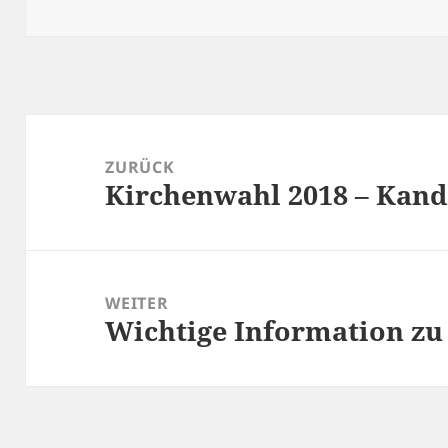
am
Beitragsnavigation
ZURÜCK
Kirchenwahl 2018 – Kand
Vorheriger
Beitrag:
WEITER
Wichtige Information z
Nächster
Beitrag: