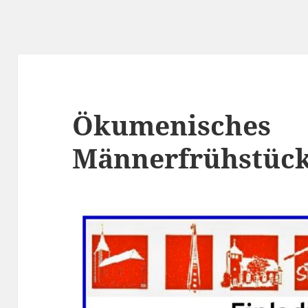
Ökumenisches
Männerfrühstüc