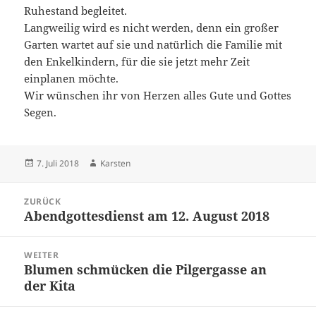
Ruhestand begleitet.
Langweilig wird es nicht werden, denn ein großer
Garten wartet auf sie und natürlich die Familie mit
den Enkelkindern, für die sie jetzt mehr Zeit
einplanen möchte.
Wir wünschen ihr von Herzen alles Gute und Gottes
Segen.
Veröffentlicht
Autor
7. Juli 2018
Karsten
am
Beitragsnavigation
ZURÜCK
Abendgottesdienst am 12. August 2018
Vorheriger
Beitrag:
WEITER
Blumen schmücken die Pilgergasse an
Nächster
der Kita
Beitrag: