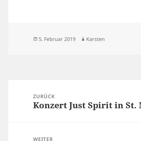
Veröffentlicht
Autor
5. Februar 2019
Karsten
am
Beitragsnavigation
ZURÜCK
Konzert Just Spirit in St
Vorheriger
Beitrag:
WEITER