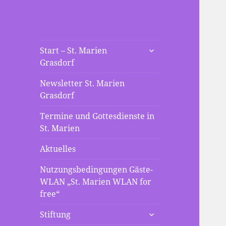
St. Marien
untermenü
Die neue Webseite der St
Start – St. Marien
anzeigen
Grasdorf
Mariengemeinde Grasdorf
Grasdorf
Newsletter St. Marien
Grasdorf
Termine und Gottesdienste in
St. Marien
Aktuelles
Nutzungsbedingungen Gäste-
WLAN „St. Marien WLAN for
free“
untermenü
Stiftung
anzeigen