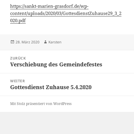
https://sankt-marien-grasdorf.de/wp-
content/uploads/2020/03/GottesdienstZuhause29_3_2
020.pdf
Veröffentlicht
Autor
28. März 2020
Karsten
am
Beitragsnavigation
ZURÜCK
Verschiebung des Gemeindefestes
Vorheriger
Beitrag:
WEITER
Gottesdienst Zuhause 5.4.2020
Nächster
Beitrag:
Mit Stolz präsentiert von WordPress