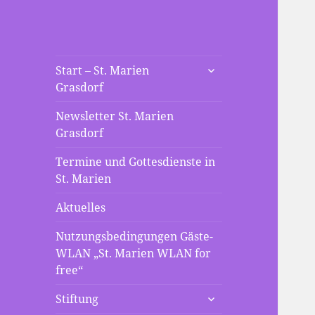
St. Marien
untermenü
Die neue Webseite der St
Start – St. Marien
anzeigen
Grasdorf
Mariengemeinde Grasdorf
Grasdorf
Newsletter St. Marien
Grasdorf
Termine und Gottesdienste in
St. Marien
Aktuelles
Nutzungsbedingungen Gäste-
WLAN „St. Marien WLAN for
free“
untermenü
Stiftung
anzeigen