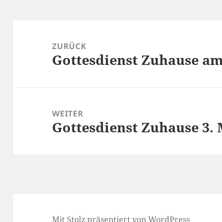
Beitragsnavigation
ZURÜCK
Gottesdienst Zuhause am 
Vorheriger
Beitrag:
WEITER
Gottesdienst Zuhause 3. 
Nächster
Beitrag:
Mit Stolz präsentiert von WordPress