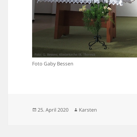
Foto Gaby Bessen
Veröffentlicht
Autor
25. April 2020
Karsten
am