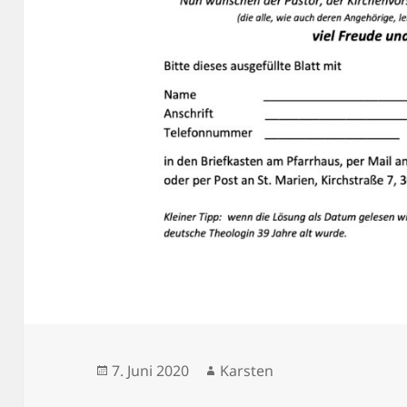
Veröffentlicht
Autor
7. Juni 2020
Karsten
am