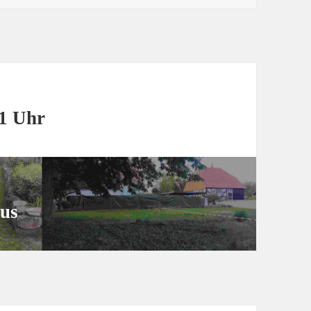
11 Uhr
us