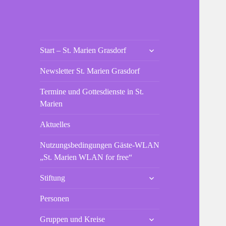
St. Marien
untermenü
Die neue Webseite der St
Start – St. Marien Grasdorf
anzeigen
Grasdorf
Mariengemeinde Grasdorf
Newsletter St. Marien Grasdorf
Termine und Gottesdienste in St.
Marien
Aktuelles
Nutzungsbedingungen Gäste-WLAN
„St. Marien WLAN for free“
untermenü
Stiftung
anzeigen
Personen
untermenü
Gruppen und Kreise
anzeigen