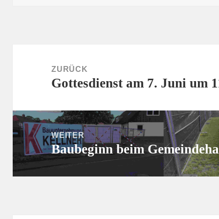
Beitragsnavigation
ZURÜCK
Gottesdienst am 7. Juni um 
Vorheriger
Beitrag:
WEITER
Baubeginn beim Gemeindeha
Nächster
Beitrag: