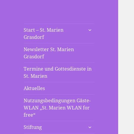
St. Marien
untermenü
Die neue Webseite der St
Start – St. Marien
anzeigen
Grasdorf
Mariengemeinde Grasdorf
Grasdorf
Newsletter St. Marien
Grasdorf
Termine und Gottesdienste in
St. Marien
Aktuelles
Nutzungsbedingungen Gäste-
WLAN „St. Marien WLAN for
free“
untermenü
Stiftung
anzeigen