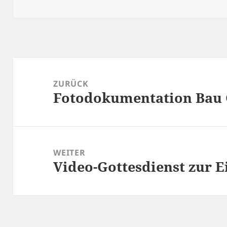
am
Beitragsnavigation
ZURÜCK
Fotodokumentation Bau
Vorheriger
Beitrag:
WEITER
Video-Gottesdienst zur 
Nächster
Beitrag: