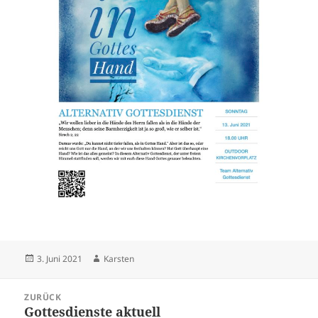
Veröffentlicht
Autor
3. Juni 2021
Karsten
am
Beitragsnavigation
ZURÜCK
Gottesdienste aktuell
Vorheriger