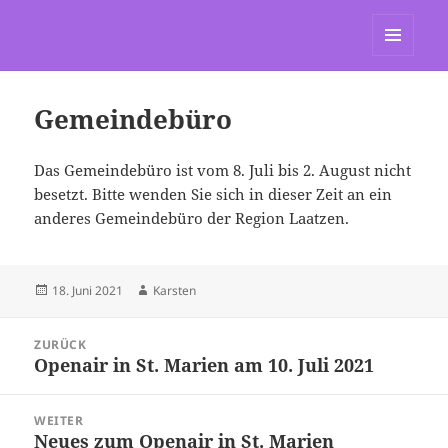
St. Marien Grasdorf
MENÜ
UND
WIDGETS
Gemeindebüro
Das Gemeindebüro ist vom 8. Juli bis 2. August nicht
besetzt. Bitte wenden Sie sich in dieser Zeit an ein
anderes Gemeindebüro der Region Laatzen.
Veröffentlicht
Autor
18. Juni 2021
Karsten
am
Beitragsnavigation
ZURÜCK
Openair in St. Marien am 10. Juli 2021
Vorheriger
Beitrag:
WEITER
Neues zum Openair in St. Marien
Nächster