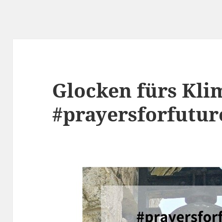
Glocken fürs Kli
#prayersforfutur