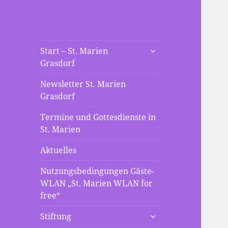
St. Marien
untermenü
Die neue Webseite der St
Start – St. Marien
anzeigen
Grasdorf
Mariengemeinde Grasdorf
Grasdorf
Newsletter St. Marien
Grasdorf
Termine und Gottesdienste in
St. Marien
Aktuelles
Nutzungsbedingungen Gäste-
WLAN „St. Marien WLAN for
free“
untermenü
Stiftung
anzeigen