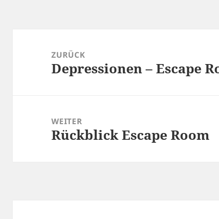
Beitragsnavigation
ZURÜCK
Depressionen – Escape 
Vorheriger
Beitrag:
WEITER
Rückblick Escape Room
Nächster
Beitrag: