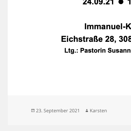
Veröffentlicht
Autor
23. September 2021
Karsten
am