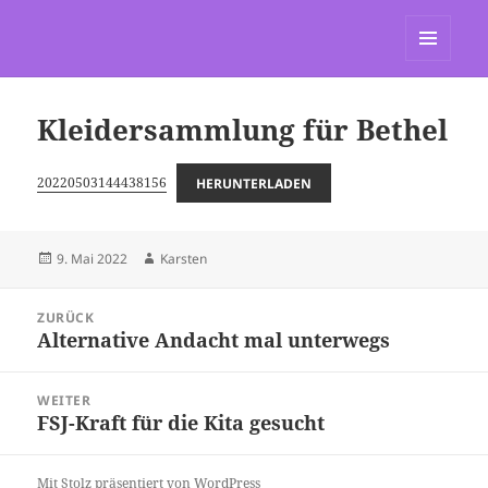
St. Marien Grasdorf
MENÜ
UND
WIDGETS
Kleidersammlung für Bethel
20220503144438156
HERUNTERLADEN
Veröffentlicht
Autor
9. Mai 2022
Karsten
am
Beitragsnavigation
ZURÜCK
Alternative Andacht mal unterwegs
Vorheriger
Beitrag:
WEITER
FSJ-Kraft für die Kita gesucht
Nächster
Beitrag:
Mit Stolz präsentiert von WordPress