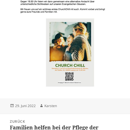
Veröffentlicht
Autor
29. Juni 2022
Karsten
am
Beitragsnavigation
ZURÜCK
Familien helfen bei der Pflege der
Vorheriger