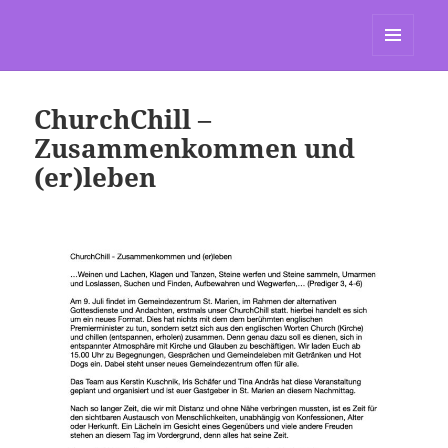
St. Marien Grasdorf
MENÜ
UND
WIDGETS
ChurchChill –
Zusammenkommen und
(er)leben