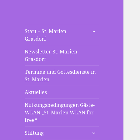
St. Marien
untermenü
Die neue Webseite der St
Start – St. Marien
anzeigen
Grasdorf
Mariengemeinde Grasdorf
Grasdorf
Newsletter St. Marien
Grasdorf
Termine und Gottesdienste in
St. Marien
Aktuelles
Nutzungsbedingungen Gäste-
WLAN „St. Marien WLAN for
free“
untermenü
Stiftung
anzeigen