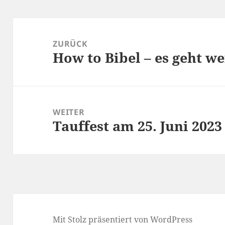
Beitragsnavigation
ZURÜCK
How to Bibel – es geht we
Vorheriger
Beitrag:
WEITER
Tauffest am 25. Juni 202
Nächster
Beitrag:
Mit Stolz präsentiert von WordPress