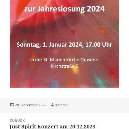
Veröffentlicht
Autor
28. Dezember 2023
Karsten
am
Beitragsnavigation
ZURÜCK
Just Spirit Konzert am 20.12.2023
Vorheriger