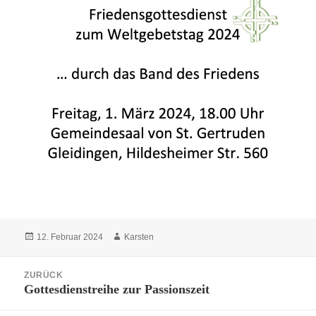
Veröffentlicht
Autor
12. Februar 2024
Karsten
am
Beitragsnavigation
ZURÜCK
Gottesdienstreihe zur Passionszeit
Vorheriger
Beitrag: