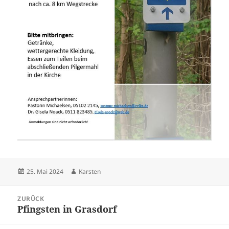
Veröffentlicht
Autor
25. Mai 2024
Karsten
am
Beitragsnavigation
ZURÜCK
Pfingsten in Grasdorf
Vorheriger
Beitrag: