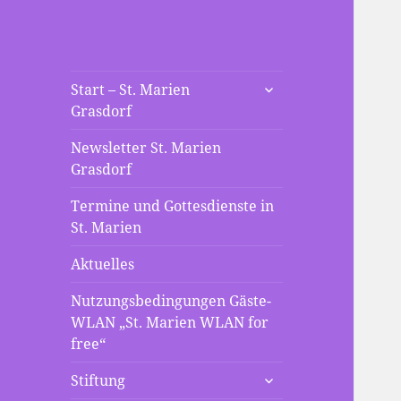
St. Marien
untermenü
Die neue Webseite der St
Start – St. Marien
anzeigen
Grasdorf
Mariengemeinde Grasdorf
Grasdorf
Newsletter St. Marien
Grasdorf
Termine und Gottesdienste in
St. Marien
Aktuelles
Nutzungsbedingungen Gäste-
WLAN „St. Marien WLAN for
free“
untermenü
Stiftung
anzeigen