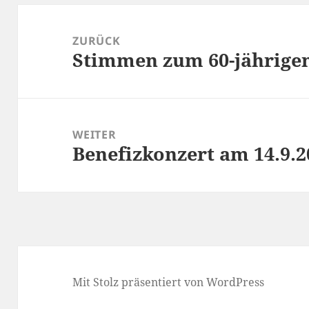
Beitragsnavigation
ZURÜCK
Stimmen zum 60-jährigen
Vorheriger
Beitrag:
WEITER
Benefizkonzert am 14.9.2
Nächster
Beitrag:
Mit Stolz präsentiert von WordPress