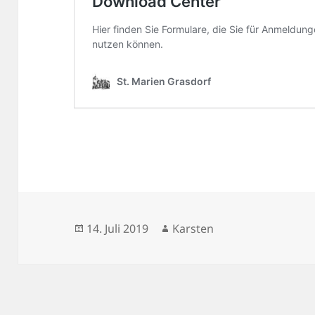
Veröffentlicht
Autor
14. Juli 2019
Karsten
am