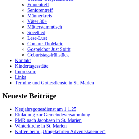
Frauentreff
Seniorentreff
Männerkreis
Väter 30+
Mütterstammtisch
Speeltied
Lese-Lust
Cantare ThoMarie
Gospelchor Just Spirit
Geburtstagsfrühstück
Kontakt
Kindertagesstätte
Impressum
Links
Termine und Gottesdienste in St. Marien
Neueste Beiträge
Neujahrsgottesdienst am 1.1.25
Einladung zur Gemeindeversammlung
PMR nach Jacobsen in St. Marien
Winterkirche in St. Marien
Kaffee beim „Umgekehrten Adventskalender“