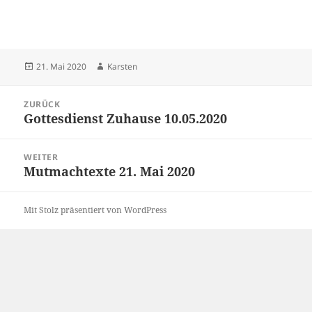
Veröffentlicht
Autor
21. Mai 2020
Karsten
am
Beitragsnavigation
ZURÜCK
Gottesdienst Zuhause 10.05.2020
Vorheriger
Beitrag:
WEITER
Mutmachtexte 21. Mai 2020
Nächster
Beitrag:
Mit Stolz präsentiert von WordPress