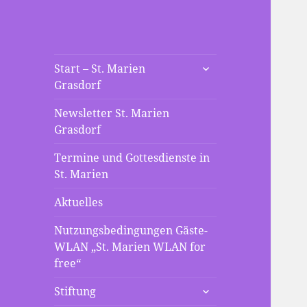
St. Marien
untermenü
Die neue Webseite der St
Start – St. Marien
anzeigen
Grasdorf
Mariengemeinde Grasdorf
Grasdorf
Newsletter St. Marien
Grasdorf
Termine und Gottesdienste in
St. Marien
Aktuelles
Nutzungsbedingungen Gäste-
WLAN „St. Marien WLAN for
free“
untermenü
Stiftung
anzeigen