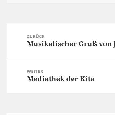
Beitragsnavigation
ZURÜCK
Musikalischer Gruß von J
Vorheriger
Beitrag:
WEITER
Mediathek der Kita
Nächster
Beitrag: