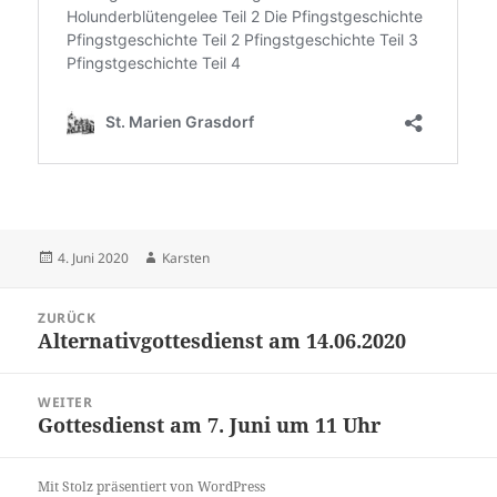
Veröffentlicht
Autor
4. Juni 2020
Karsten
am
Beitragsnavigation
ZURÜCK
Alternativgottesdienst am 14.06.2020
Vorheriger
Beitrag:
WEITER
Gottesdienst am 7. Juni um 11 Uhr
Nächster
Beitrag:
Mit Stolz präsentiert von WordPress