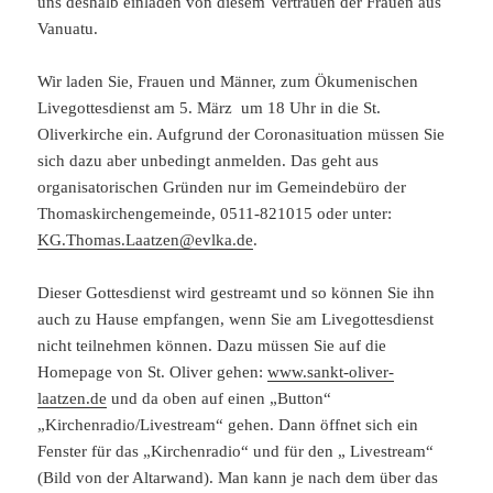
uns deshalb einladen von diesem Vertrauen der Frauen aus
Vanuatu.
Wir laden Sie, Frauen und Männer, zum Ökumenischen
Livegottesdienst am 5. März um 18 Uhr in die St.
Oliverkirche ein. Aufgrund der Coronasituation müssen Sie
sich dazu aber unbedingt anmelden. Das geht aus
organisatorischen Gründen nur im Gemeindebüro der
Thomaskirchengemeinde, 0511-821015 oder unter:
KG.Thomas.Laatzen@evlka.de
.
Dieser Gottesdienst wird gestreamt und so können Sie ihn
auch zu Hause empfangen, wenn Sie am Livegottesdienst
nicht teilnehmen können. Dazu müssen Sie auf die
Homepage von St. Oliver gehen:
www.sankt-oliver-
laatzen.de
und da oben auf einen „Button“
„Kirchenradio/Livestream“ gehen. Dann öffnet sich ein
Fenster für das „Kirchenradio“ und für den „ Livestream“
(Bild von der Altarwand). Man kann je nach dem über das