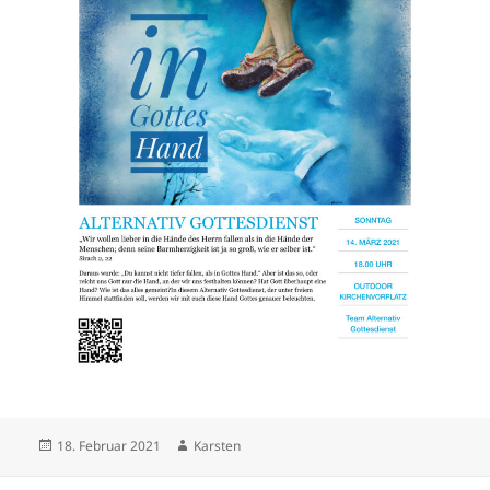
Veröffentlicht
Autor
18. Februar 2021
Karsten
am
Beitragsnavigation