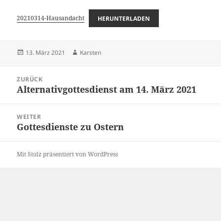
20210314-Hausandacht
HERUNTERLADEN
Veröffentlicht
Autor
13. März 2021
Karsten
am
Beitragsnavigation
ZURÜCK
Alternativgottesdienst am 14. März 2021
Vorheriger
Beitrag:
WEITER
Gottesdienste zu Ostern
Nächster
Beitrag:
Mit Stolz präsentiert von WordPress