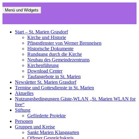
Zum
Inhalt
Menü und Widgets
St. Marien Grasdorf
Die neue Webseite der St Mariengemeinde Grasdorf
springen
Start – St. Marien Grasdorf
Kirche und Historie
Pfingstfenster von Werner Brenneisen
Historische Dokumente
Rundgang durch die Kirche
Neubau des Gemeindezentrums
Kirchenführung
Download Center
Taufangebote in St. Marien
Newsletter St. Marien Grasdorf
Termine und Gottesdienste in St. Marien
Aktuelles
Nutzungsbedingungen Gäste-WLAN „St. Marien WLAN for
free“
Stiftung
Geförderte Projekte
Personen
Gruppen und Kreise
Sankt Marien Klanggarten
Offener Gesprächskreis