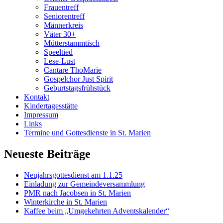
Frauentreff
Seniorentreff
Männerkreis
Väter 30+
Mütterstammtisch
Speeltied
Lese-Lust
Cantare ThoMarie
Gospelchor Just Spirit
Geburtstagsfrühstück
Kontakt
Kindertagesstätte
Impressum
Links
Termine und Gottesdienste in St. Marien
Neueste Beiträge
Neujahrsgottesdienst am 1.1.25
Einladung zur Gemeindeversammlung
PMR nach Jacobsen in St. Marien
Winterkirche in St. Marien
Kaffee beim „Umgekehrten Adventskalender“